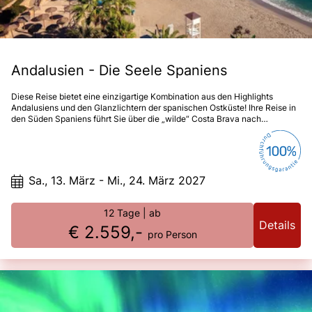
Andalusien - Die Seele Spaniens
Diese Reise bietet eine einzigartige Kombination aus den Highlights
Andalusiens und den Glanzlichtern der spanischen Ostküste! Ihre Reise in
den Süden Spaniens führt Sie über die „wilde“ Costa Brava nach
Andalusien. In Andalusien angekommen, werden Sie schnell feststellen:
Diese Region steckt voller Überraschungen! Hier erwarten Sie
Temperament und Lebenslust, moderne Städte, mondäne Häfen, große
Fiestas sowie ein vielfältiges kulturelles und historisches Angebot. Erleben
Sie eine unvergleichliche Ansammlung europäischer und arabischer Kultur,
Sa., 13. März - Mi., 24. März 2027
eingebettet in eine Natur voller Gegensätze.
12 Tage
| ab
Details
€ 2.559,-
pro Person