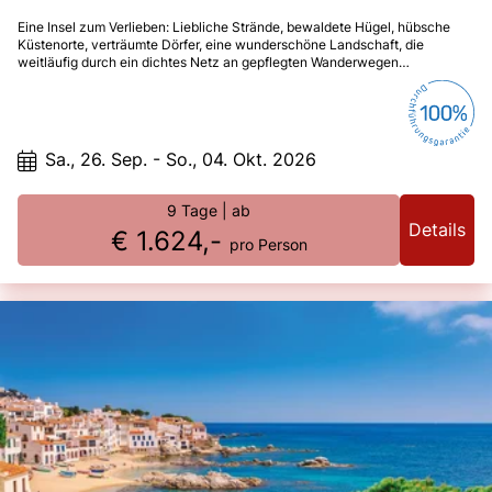
Eine Insel zum Verlieben: Liebliche Strände, bewaldete Hügel, hübsche
Küstenorte, verträumte Dörfer, eine wunderschöne Landschaft, die
weitläufig durch ein dichtes Netz an gepflegten Wanderwegen
erschlossen ist. Die Anmut dieser Insel zieht einfach jeden in ihren Bann.
Sa., 26. Sep. - So., 04. Okt. 2026
9 Tage
| ab
Details
€ 1.624,-
pro Person