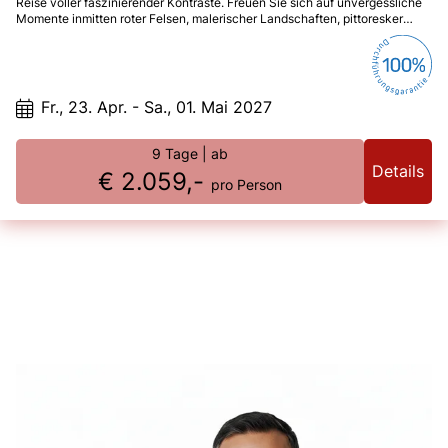
Reise voller faszinierender Kontraste. Freuen Sie sich auf unvergessliche
Momente inmitten roter Felsen, malerischer Landschaften, pittoresker
Dörfer und schneeweißer Badebuchten.
Fr., 23. Apr. - Sa., 01. Mai 2027
9 Tage
| ab
Details
€ 2.059,-
pro Person