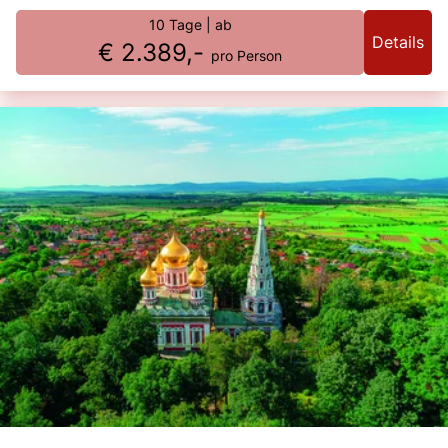
10 Tage
| ab
Details
€ 2.389,-
pro Person