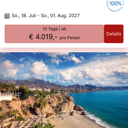
Juwelen Skandinaviens ist mehr als nur eine Reise – sie ist ein
unvergessliches Erlebnis. Neben dem berühmten Nordkap erwarten Sie
zahlreiche weitere Höhepunkte, die ihresgleichen suchen. Entdecken Sie
So., 18. Juli - So., 01. Aug. 2027
vier skandinavische Länder mit ihren Hauptstädten, darunter drei
Königsstädte, und genießen Sie die spektakuläre Landschaft mit ihrer
unbeschreiblichen Küste, faszinierenden Fjorden, imposanten
15 Tage
| ab
Wasserfällen und einzigartigen Momenten hoch im Norden, nördlich des
Details
€ 4.019,-
Polarkreises.Erleben Sie das einzigartige Naturschauspiel der
pro Person
Mitternachtssonne auf legendären Routen, abseits der großen
touristischen Pfade. Das Gefühl des Ankommens und die unvergesslichen
Eindrücke machen diese Reise zu einem einmaligen Erlebnis. Nutzen Sie
die Gelegenheit, mit uns diese wunderschöne Busreise zum nördlichsten
Punkt Europas, der auf der Straße erreichbar ist, zu genießen. Lehnen Sie
sich zurück, entspannen Sie und lassen Sie sich von der grandiosen
Kulisse Skandinaviens verzaubern – ohne Hektik und Stress. Dies ist die
ultimative Busreise zu den Juwelen Skandinaviens und dem Nordkap.