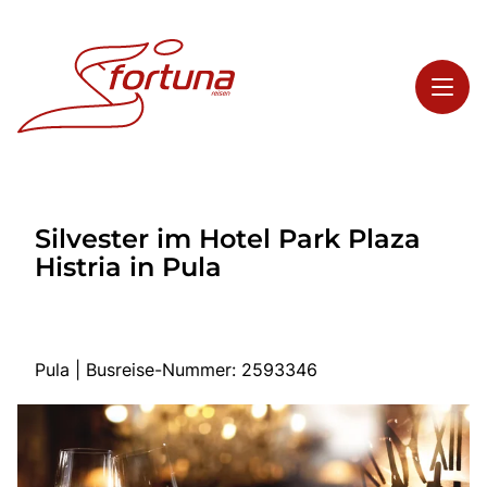
Toggl
Reisethemen
Silvester im Hotel Park Plaza
Toggl
Highlights
Histria in Pula
Toggl
Service
Toggl
Kontakt
Pula | Busreise-Nummer: 2593346
Start
Busreisen