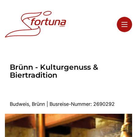
Toggl
Reisethemen
Brünn - Kulturgenuss &
Toggl
Highlights
Biertradition
Toggl
Service
Toggl
Kontakt
Budweis, Brünn | Busreise-Nummer: 2690292
Start
Busreisen