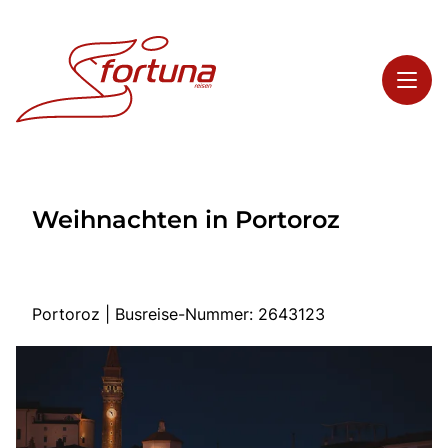
Toggl
Reisethemen
Weihnachten in Portoroz
Toggl
Highlights
Toggl
Service
Toggl
Kontakt
Portoroz | Busreise-Nummer: 2643123
Start
Busreisen