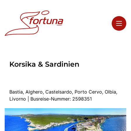
Toggl
Reisethemen
Korsika & Sardinien
Toggl
Highlights
Toggl
Service
Toggl
Kontakt
Bastia, Alghero, Castelsardo, Porto Cervo, Olbia,
Livorno | Busreise-Nummer: 2598351
Start
Busreisen