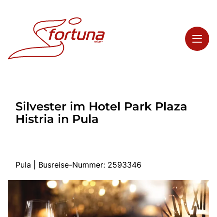
Toggl
Reisethemen
Silvester im Hotel Park Plaza
Toggl
Highlights
Histria in Pula
Toggl
Service
Toggl
Kontakt
Pula | Busreise-Nummer: 2593346
Start
Busreisen