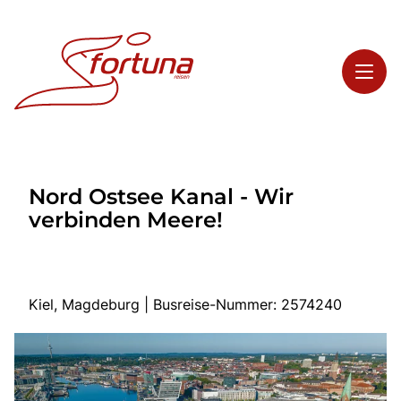
Toggl
Reisethemen
Nord Ostsee Kanal - Wir
Toggl
Highlights
verbinden Meere!
Toggl
Service
Toggl
Kontakt
Kiel, Magdeburg | Busreise-Nummer: 2574240
Start
Busreisen