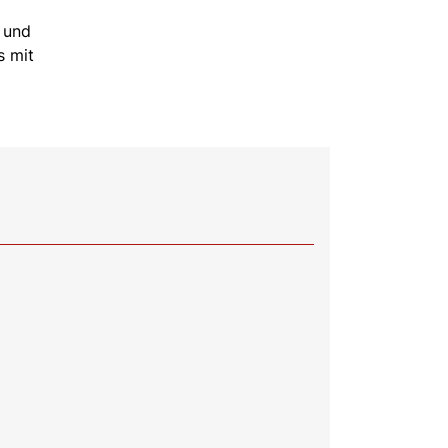
e und
s mit