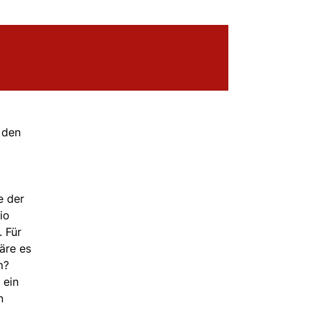
 den
e der
io
 Für
äre es
m?
 ein
n