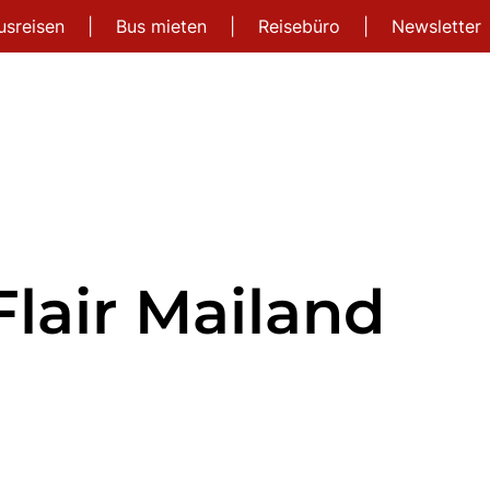
usreisen
|
Bus mieten
|
Reisebüro
|
Newsletter
Flair Mailand