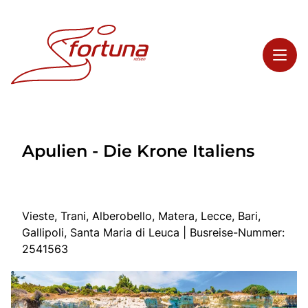
Toggl
Reisethemen
Apulien - Die Krone Italiens
Toggl
Highlights
Toggl
Service
Toggl
Kontakt
Vieste, Trani, Alberobello, Matera, Lecce, Bari,
Gallipoli, Santa Maria di Leuca | Busreise-Nummer:
2541563
Start
Busreisen