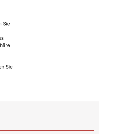
n Sie
us
phäre
en Sie