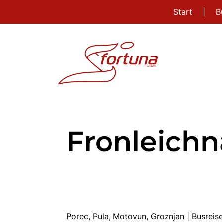
Start
|
B
Fronleich
Porec, Pula, Motovun, Groznjan | Busre