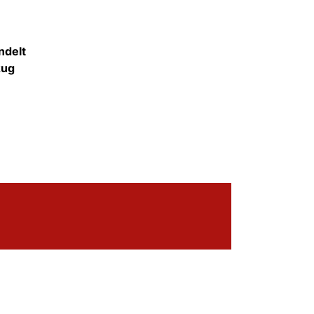
delt
zug