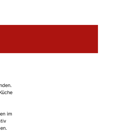
unden.
 Küche
ten im
tiv
en.