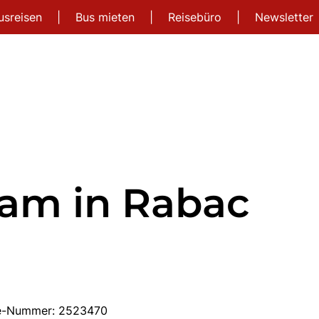
usreisen
|
Bus mieten
|
Reisebüro
|
Newsletter
nam in Rabac
ise-Nummer: 2523470