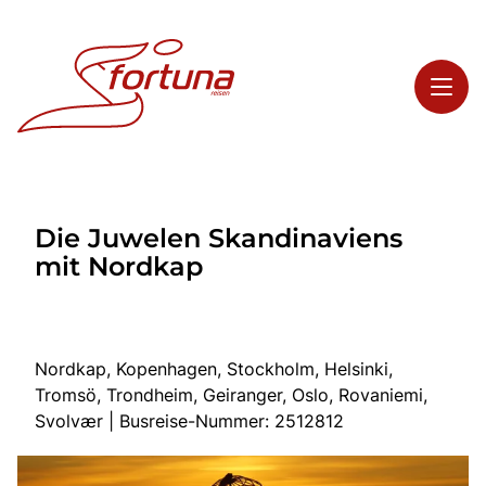
Toggl
Reisethemen
Die Juwelen Skandinaviens
Toggl
Highlights
mit Nordkap
Toggl
Service
Toggl
Kontakt
Nordkap, Kopenhagen, Stockholm, Helsinki,
Tromsö, Trondheim, Geiranger, Oslo, Rovaniemi,
Start
Svolvær | Busreise-Nummer: 2512812
Busreisen