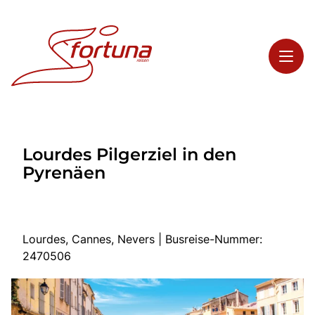
Toggl
Reisethemen
Lourdes Pilgerziel in den
Toggl
Highlights
Pyrenäen
Toggl
Service
Toggl
Kontakt
Lourdes, Cannes, Nevers | Busreise-Nummer:
2470506
Start
Busreisen