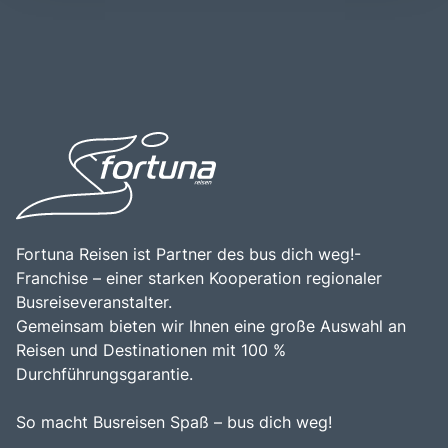
auch andere Sehenswürdigkeiten in der Region zu
das über die Jahrhunderte hinweg ein Zentrum für Bildung
erkunden, darunter die Rila-Nationalpark und die
und Spiritualität war. Ein Besuch des Klosters Rila ist eine
beeindruckenden Berglandschaften. Die Kombination aus
wunderbare Gelegenheit, die bulgarische Kultur und
der beeindruckenden Geografie, der reichen Geschichte
Geschichte zu erleben, die beeindruckende Architektur zu
und den vielfältigen Freizeitmöglichkeiten macht das
bewundern und die friedliche Natur der Umgebung zu
Kloster Rila zu einem unvergesslichen Erlebnis für jeden
genießen. Die Kombination aus historischer Bedeutung,
Besucher.
kulturellem Erbe und der atemberaubenden Landschaft
macht das Kloster Rila zu einem unvergesslichen Ziel für
Reisende.
Fortuna Reisen ist Partner des bus dich weg!-
Franchise – einer starken Kooperation regionaler
Busreiseveranstalter.
Gemeinsam bieten wir Ihnen eine große Auswahl an
Reisen und Destinationen mit 100 %
Durchführungsgarantie.
So macht Busreisen Spaß – bus dich weg!