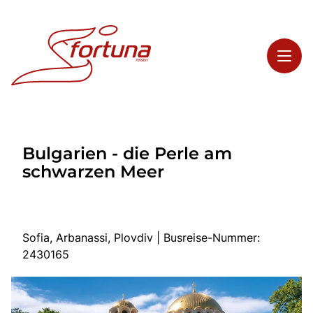
Toggl
Reisethemen
Bulgarien - die Perle am
Toggl
Highlights
schwarzen Meer
Toggl
Service
Toggl
Kontakt
Sofia, Arbanassi, Plovdiv | Busreise-Nummer:
2430165
Start
Busreisen