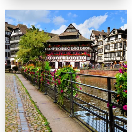
über die Autobahn A35 und die Bahnverbindungen, die
produziert werden. Historisch gesehen hat das Elsass eine
eine Anbindung an größere Städte wie Straßburg und
bewegte Vergangenheit, die von verschiedenen Kulturen
Mulhouse gewährleisten. Die zentrale Lage macht das
und Einflüssen geprägt ist, was sich in der Architektur, der
Elsass zu einem idealen Ziel für Tagesausflüge in die
Sprache und der Gastronomie widerspiegelt. Ein Besuch
umliegenden Städte und Naturparks, wie den Regionalen
im Elsass ist eine hervorragende Möglichkeit, die
Naturpark Vosges du Nord. Die Kombination aus
Schönheit der Landschaft zu genießen, die lokale Kultur
natürlicher Schönheit, historischer Bedeutung und der
zu erleben und die köstliche elsässische Küche zu
Möglichkeit, die französische Kultur zu genießen, macht
probieren.
das Elsass zu einem unverzichtbaren Ziel für Reisende,
die die Vielfalt und den Charme dieser einzigartigen
Region entdecken möchten.