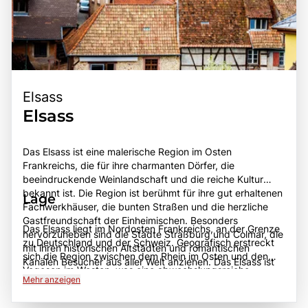
Elsass
Elsass
Das Elsass ist eine malerische Region im Osten
Frankreichs, die für ihre charmanten Dörfer, die
beeindruckende Weinlandschaft und die reiche Kultur
bekannt ist. Die Region ist berühmt für ihre gut erhaltenen
Lage
Fachwerkhäuser, die bunten Straßen und die herzliche
Gastfreundschaft der Einheimischen. Besonders
Das Elsass liegt im Nordosten Frankreichs, an der Grenze
hervorzuheben sind die Städte Straßburg und Colmar, die
zu Deutschland und der Schweiz. Geografisch erstreckt
mit ihren historischen Altstädten und romantischen
sich die Region zwischen dem Rhein im Osten und den
Kanälen Besucher aus aller Welt anziehen. Das Elsass ist
Vogesen im Westen, was eine abwechslungsreiche
auch für seine kulinarischen Köstlichkeiten bekannt,
Mehr anzeigen
Landschaft mit sanften Hügeln, Weinbergen und
darunter Flammkuchen, Sauerkraut und die
malerischen Dörfern bietet. Die Region ist gut erreichbar
hervorragenden Weine, die entlang der Weinstraße