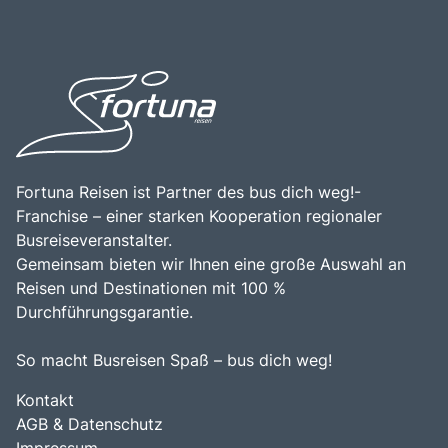
Verbindungen nach Paris und ICE-Verbindungen nach
herzliche Gastfreundschaft der Bewohner zu erleben. Die
Frankfurt. Die zentrale Lage von Straßburg macht es zu
Kombination aus historischer Bedeutung,
einem idealen Ausgangspunkt für Erkundungen der
architektonischer Schönheit und lebendigem Stadtleben
elsässischen Weinregion und der umliegenden Städte wie
macht Straßburg zu einem unverzichtbaren Ziel für
Colmar und Mulhouse. Die Kombination aus kulturellem
Reisende.
Erbe, architektonischer Schönheit und der Möglichkeit, die
europäische Lebensart zu genießen, macht Straßburg zu
einem unverzichtbaren Ziel für Reisende, die die Vielfalt
und den Charme dieser einzigartigen Stadt entdecken
möchten.
Fortuna Reisen ist Partner des bus dich weg!-
Franchise – einer starken Kooperation regionaler
Busreiseveranstalter.
Gemeinsam bieten wir Ihnen eine große Auswahl an
Reisen und Destinationen mit 100 %
Durchführungsgarantie.
So macht Busreisen Spaß – bus dich weg!
Kontakt
AGB & Datenschutz
Impressum