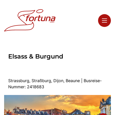
Toggl
Reisethemen
Elsass & Burgund
Toggl
Highlights
Toggl
Service
Toggl
Kontakt
Strassburg, Straßburg, Dijon, Beaune | Busreise-
Nummer: 2418683
Start
Busreisen