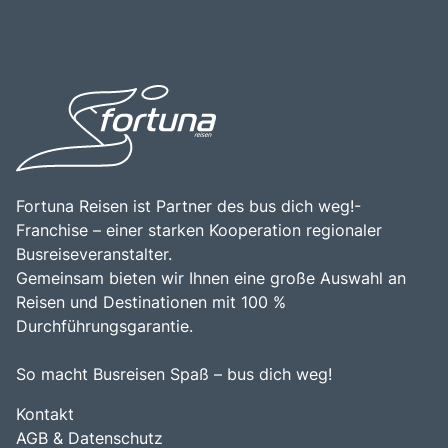
Besuch in der Langhe ist eine wunderbare Gelegenheit,
der Region bieten. Die zentrale Lage der Langhe macht
die Schönheit der Natur zu genießen, die lokale
sie zu einem idealen Ziel für Tagesausflüge oder längere
Gastronomie zu entdecken und die herzliche
Aufenthalte, da sie leicht von Städten wie Turin oder Asti
Gastfreundschaft der Region zu erleben. Die Kombination
zu erreichen ist. Die Kombination aus der
aus beeindruckenden Landschaften, reicher Kultur und
beeindruckenden Natur, den vielfältigen
kulinarischen Genüssen macht die Langhe zu einem
Freizeitmöglichkeiten und der Möglichkeit, die Kultur und
unverzichtbaren Ziel für Reisende.
Geschichte der Region zu erleben, macht die Langhe zu
einem unverzichtbaren Ziel für Reisende, die die
Schönheit und Vielfalt dieser einzigartigen Weinregion
entdecken möchten.
Fortuna Reisen ist Partner des bus dich weg!-
Franchise – einer starken Kooperation regionaler
Busreiseveranstalter.
Gemeinsam bieten wir Ihnen eine große Auswahl an
Reisen und Destinationen mit 100 %
Durchführungsgarantie.
So macht Busreisen Spaß – bus dich weg!
Kontakt
AGB & Datenschutz