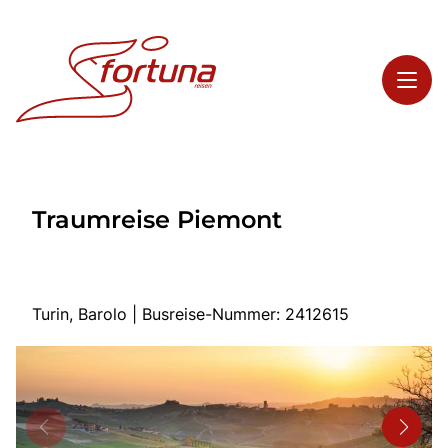
Toggl
Reisethemen
Traumreise Piemont
Toggl
Highlights
Toggl
Service
Toggl
Kontakt
Turin, Barolo | Busreise-Nummer: 2412615
Start
Busreisen