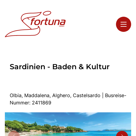
Toggl
Reisethemen
Sardinien - Baden & Kultur
Toggl
Highlights
Toggl
Service
Toggl
Kontakt
Olbia, Maddalena, Alghero, Castelsardo | Busreise-
Nummer: 2411869
Start
Busreisen