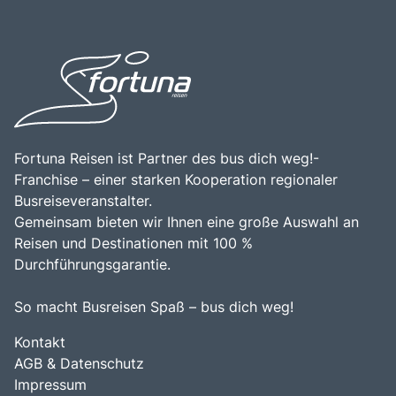
kulinarischen Köstlichkeiten der Region entdecken
Kombination aus atemberaubenden Landschaften,
möchten. Die Kombination aus der beeindruckenden
kulturellen Erlebnissen und kulinarischen Genüssen macht
Küstenlinie, den malerischen Dörfern und der reichen
Sardinien zu einem unverzichtbaren Ziel für Reisende.
Geschichte macht Sardinien zu einem unvergesslichen
Erlebnis für jeden Besucher.
Fortuna Reisen ist Partner des bus dich weg!-
Franchise – einer starken Kooperation regionaler
Busreiseveranstalter.
Gemeinsam bieten wir Ihnen eine große Auswahl an
Reisen und Destinationen mit 100 %
Durchführungsgarantie.
So macht Busreisen Spaß – bus dich weg!
Kontakt
AGB & Datenschutz
Impressum