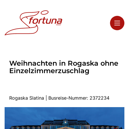
Toggl
Reisethemen
Weihnachten in Rogaska ohne
Toggl
Highlights
Einzelzimmerzuschlag
Toggl
Service
Toggl
Kontakt
Rogaska Slatina | Busreise-Nummer: 2372234
Start
Busreisen