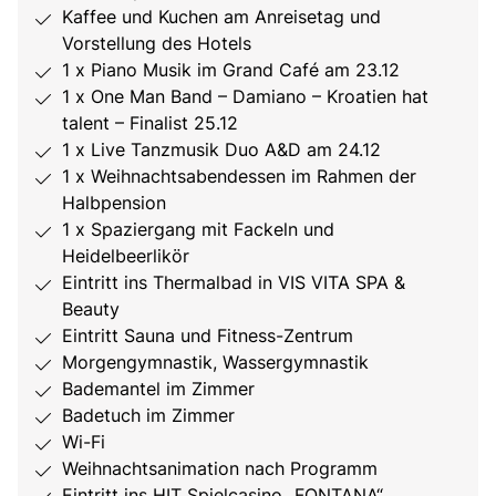
Kaffee und Kuchen am Anreisetag und
Vorstellung des Hotels
1 x Piano Musik im Grand Café am 23.12
1 x One Man Band – Damiano – Kroatien hat
talent – Finalist 25.12
1 x Live Tanzmusik Duo A&D am 24.12
1 x Weihnachtsabendessen im Rahmen der
Halbpension
1 x Spaziergang mit Fackeln und
Heidelbeerlikör
Eintritt ins Thermalbad in VIS VITA SPA &
Beauty
Eintritt Sauna und Fitness-Zentrum
Morgengymnastik, Wassergymnastik
Bademantel im Zimmer
Badetuch im Zimmer
Wi-Fi
Weihnachtsanimation nach Programm
Eintritt ins HIT Spielcasino „FONTANA“