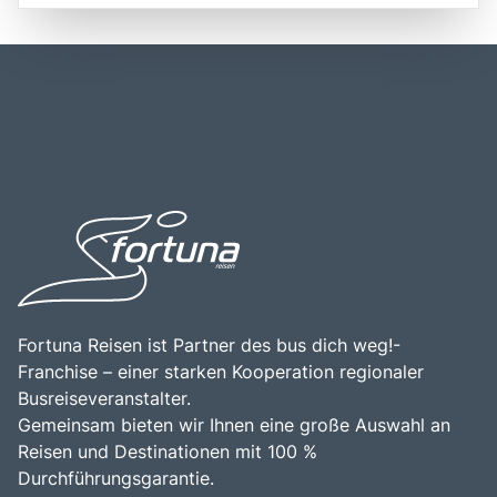
internationalen Flughafen Triest, der nur etwa 30
die bis in die Römerzeit zurückreicht, und war im 19.
Kilometer vom Stadtzentrum entfernt ist. Die zentrale
Jahrhundert ein bedeutendes Zentrum für Handel und
Lage macht Triest zu einem idealen Ausgangspunkt für
Kultur. Triest ist zudem ein idealer Ausgangspunkt für
Erkundungstouren in die umliegenden Regionen,
Erkundungen der umliegenden Natur, einschließlich der
einschließlich der nahegelegenen Städte wie Gorizia und
beeindruckenden Karstlandschaften und der Adriaküste.
Piran sowie der beeindruckenden Naturparks in der
Besucher sollten Triest unbedingt erkunden, um die
Umgebung. Die Kombination aus maritimer Schönheit und
einzigartige Atmosphäre, die köstliche lokale Küche und
kulturellem Reichtum macht Triest zu einem attraktiven
die herzliche Gastfreundschaft der Einheimischen zu
Ziel für Reisende, die die Vielfalt und Geschichte dieser
erleben.
einzigartigen Stadt entdecken möchten.
Fortuna Reisen ist Partner des bus dich weg!-
Franchise – einer starken Kooperation regionaler
Busreiseveranstalter.
Gemeinsam bieten wir Ihnen eine große Auswahl an
Reisen und Destinationen mit 100 %
Durchführungsgarantie.