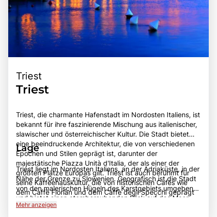
Triest
Triest
Triest, die charmante Hafenstadt im Nordosten Italiens, ist
bekannt für ihre faszinierende Mischung aus italienischer,
slawischer und österreichischer Kultur. Die Stadt bietet
eine beeindruckende Architektur, die von verschiedenen
Lage
Epochen und Stilen geprägt ist, darunter der
majestätische Piazza Unità d'Italia, der als einer der
Triest liegt im Nordosten Italiens, an der Adriaküste, in der
größten Plätze Europas gilt. Triest ist auch berühmt für
Nähe der Grenze zu Slowenien. Geografisch ist die Stadt
seine Kaffeehauskultur, die von historischen Cafés wie
von den malerischen Hügeln des Karstgebiets umgeben
dem Caffè Florian und dem Caffè degli Specchi geprägt
und bietet einen atemberaubenden Blick auf das Meer.
ist, wo Besucher die Atmosphäre vergangener Zeiten
Mehr anzeigen
Triest ist gut erreichbar über das Straßennetz und den
genießen können. Die Stadt hat eine reiche Geschichte,