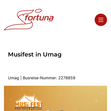
Toggl
Reisethemen
Musifest in Umag
Toggl
Highlights
Toggl
Service
Toggl
Kontakt
Umag | Busreise-Nummer: 2278859
Start
Busreisen