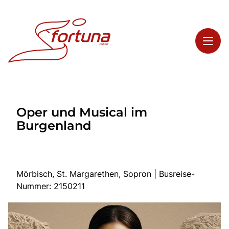
Toggl
Reisethemen
Oper und Musical im
Toggl
Highlights
Burgenland
Toggl
Service
Toggl
Kontakt
Mörbisch, St. Margarethen, Sopron | Busreise-
Nummer: 2150211
Start
Busreisen