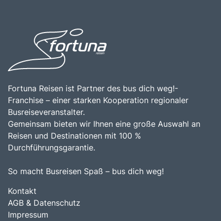
Aufenthalte. Die Kombination aus der beeindruckenden
zu entdecken. Die Kombination aus Erholung, Aktivität und
Natur, den vielfältigen Freizeitmöglichkeiten und der
Genuss macht den Neusiedlersee zu einem
kulturellen Vielfalt der Region macht den Neusiedlersee zu
unverzichtbaren Ziel für Reisende, die die Vielfalt dieser
einem unverzichtbaren Ziel für Reisende, die die
einzigartigen Region erleben möchten.
Schönheit und den Reichtum des Burgenlandes
entdecken möchten.
Fortuna Reisen ist Partner des bus dich weg!-
Franchise – einer starken Kooperation regionaler
Busreiseveranstalter.
Gemeinsam bieten wir Ihnen eine große Auswahl an
Reisen und Destinationen mit 100 %
Durchführungsgarantie.
So macht Busreisen Spaß – bus dich weg!
Kontakt
AGB & Datenschutz
Impressum